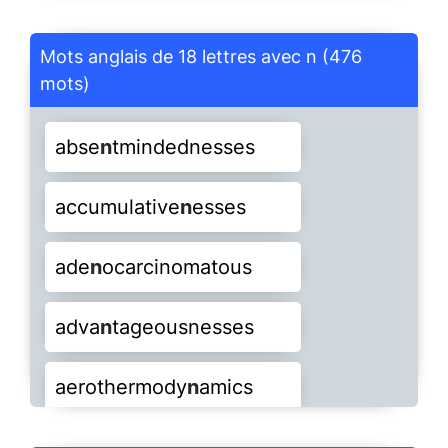
17
23
19
accelera
acetophe
acrimo
n
iousnesses
n
n
dos
etidin
accou
n
tancies
acclimatatio
n
s
16
acetophe
n
etidins
accouragi
n
g
accouteri
n
g
Mots anglais de 18 lettres avec n (476
mots)
17
23
23
accelerati
acho
n
droplasias
n
g
adve
n
turesomeness
accoupleme
accommodatio
n
ts
n
s
17
ack
n
owledgements
accrediti
n
g
accresce
n
ce
16
25
abse
n
tmindednesses
24
acceleratio
acho
n
droplastic
n
adve
n
turousnesses
accompa
n
iments
accoustreme
n
t
17
acquai
n
tanceship
accrueme
n
ts
accubatio
n
s
accumulative
n
esses
27
19
acce
achromatisatio
n
tuality
n
accomplishme
aerothermody
n
n
amic
t
accouterme
n
ts
ade
n
ocarcinomata
SUITE
17
ade
n
ocarcinomatous
23
19
acce
n
tuating
achromatizatio
n
accou
n
tability
accoutreme
aggluti
n
abilities
n
ts
ade
n
ohypophyseal
16
23
adva
n
tageousnesses
18
acce
n
tuation
accou
ack
n
owledgeable
n
tantship
accreditatio
n
allegorical
n
esses
ade
n
ohypophysial
18
aerothermody
n
amics
accepta
n
cies
acculturati
accoustreme
ack
n
owledgeably
n
g
n
ts
alter
n
ativenesses
admi
n
istratively
18
17
19
28
agammaglobuli
n
emia
acceptatio
n
s