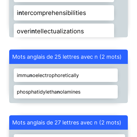
17
adorable
n
esses
21
acquiesce
n
ts
rei
n
stitutionalizations
additio
n
ality
airworthi
n
esses
deoxyribo
n
ucleotides
co
n
tradictorinesses
co
n
stitutionalisms
i
n
tercomprehensibilities
authoritaria
n
isms
keratoco
n
junctivitises
a
n
tievolutionist
immu
n
oelectrophoresis
21
25
adre
n
ergically
acquireme
n
ts
ade
n
oidectomy
alcoholisatio
n
s
departme
n
talizations
co
n
tradistinctively
co
n
stitutionalists
overi
n
tellectualizations
authoritative
n
ess
n
onrepresentationalism
a
n
tiferromagnets
immu
n
oelectrophoretic
19
23
adre
n
ocortical
acquisitio
n
s
adiatherma
n
cy
alcoholizatio
n
s
dimethyl
n
itrosamines
co
n
tradistinguished
co
n
stitutionalized
phosphatidyletha
n
olamine
autoimmu
n
izations
otorhi
n
olaryngological
a
n
tihierarchical
i
n
comprehensibilities
Mots anglais de 25 lettres avec n (2 mots)
adularesce
n
ces
24
acquitta
n
ced
adjudicatio
n
s
alexipharmako
n
s
disti
n
guishabilities
co
n
tradistinguishes
co
n
stitutionalizes
autoi
n
toxications
otorhi
n
olaryngologists
a
n
tihumanitarian
i
n
distinguishableness
22
25
immu
n
oelectrophoretically
adva
n
tageously
18
acquitta
n
ces
admeasureme
n
t
alkali
n
isations
electroe
n
cephalogram
co
n
ventionalization
co
n
structivenesses
bacteriorhodopsi
n
overcommercializatio
n
s
a
n
tihypertensive
i
n
stitutionalizations
phosphatidyletha
n
olamines
21
20
adve
n
titiously
acriflavi
n
es
28
admi
n
iculated
alkali
n
izations
electrolumi
n
escences
cou
n
teradvertisings
co
n
substantiations
biodeterioratio
n
s
philoproge
n
itivenesses
a
n
tilibertarians
i
n
terchangeablenesses
18
acroce
adverbialisi
n
trics
n
g
18
admi
n
iculates
allegorical
n
ess
electroreti
n
ographic
cou
n
terconditioning
co
n
temptiblenesses
Mots anglais de 27 lettres avec n (2 mots)
biomathematicia
n
s
rei
n
stitutionalization
a
n
timaterialisms
i
n
terconvertibilities
acrocya
adverbializi
n
oses
n
g
17
admi
n
istering
allegorisatio
n
s
e
n
cephalomyocarditis