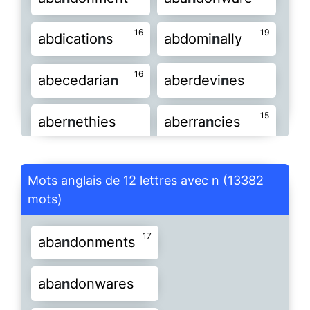
acti
n
al
acti
n
gs
16
19
17
13
13
abdicatio
n
s
abdomi
n
ally
ab
abhorre
n
ormous
n
ce
abodeme
abhorre
n
n
cy
t
abse
n
tly
absi
n
the
9
11
acti
n
ia
acti
n
ic
16
11
13
13
10
13
abecedaria
n
aberdevi
n
es
abolitio
n
abomi
n
ate
absi
abhorri
n
ths
n
gs
abso
abioge
n
ant
n
ist
9
9
acti
n
on
actio
n
s
15
10
aber
n
ethies
aberra
n
cies
abo
n
dance
aborige
n
s
abstai
abirrita
n
n
s
t
abtha
abiturie
n
es
n
t
11
12
acume
n
s
acyloi
n
13
12
21
21
11
aberratio
n
s
abhomi
n
able
aborigi
abjectio
n
n
e
s
aborigi
abject
n
n
s
ess
abu
n
dant
abusio
n
s
10
adama
n
t
adawi
n
g
Mots anglais de 12 lettres avec n (13382
mots)
18
19
11
13
10
12
abhorre
n
ces
abhorre
n
tly
abortio
n
s
abou
n
ding
abutilo
abjoi
n
ting
n
abutme
abju
n
n
ction
t
10
10
adde
n
da
adde
n
ds
17
14
14
aba
n
donments
11
12
13
19
abioge
n
eses
abioge
n
esis
abutti
abrada
n
n
g
ts
aca
abraidi
n
thae
n
g
abjuratio
n
ablutoma
n
e
10
8
addli
n
g
ade
n
ine
14
aba
n
donwares
11
14
14
13
abioge
n
etic
abioge
n
ists
abrasio
n
s
abridgi
n
g
aca
ab
n
n
egating
thas
aca
ab
n
thin
n
egation
9
10
ade
n
oid
ade
n
oma