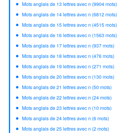
Mots anglais de 13 lettres avec n (9904 mots)
Mots anglais de 14 lettres avec n (6812 mots)
Mots anglais de 15 lettres avec n (4515 mots)
Mots anglais de 16 lettres avec n (1563 mots)
Mots anglais de 17 lettres avec n (937 mots)
Mots anglais de 18 lettres avec n (476 mots)
Mots anglais de 19 lettres avec n (271 mots)
Mots anglais de 20 lettres avec n (130 mots)
Mots anglais de 21 lettres avec n (50 mots)
Mots anglais de 22 lettres avec n (24 mots)
Mots anglais de 23 lettres avec n (10 mots)
Mots anglais de 24 lettres avec n (6 mots)
Mots anglais de 25 lettres avec n (2 mots)