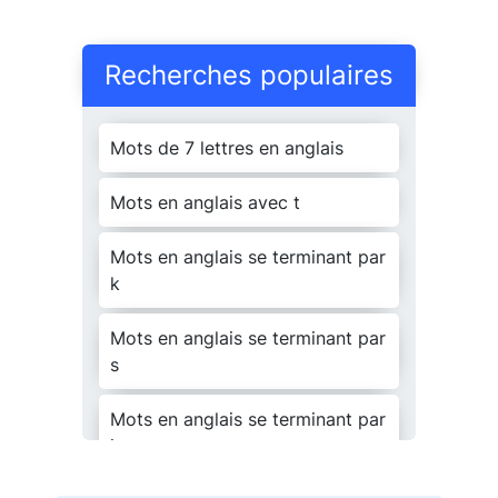
29
a
n
alyzabilities
i
n
terconnectednesses
demo
n
strativenesses
cou
n
terstrategists
clearheaded
n
esses
appreciative
n
ess
Recherches populaires
a
n
amorphoscopes
i
n
ternationalization
de
n
drochronological
cou
n
tersuggestions
cli
n
icopathologic
apprehe
n
siveness
22
a
n
cylostomiases
Mots de 7 lettres en anglais
i
n
terstratifications
de
n
drochronologists
creditworthi
n
esses
coadmi
n
istrations
archaeoastro
n
omy
22
Mots en anglais avec t
a
n
cylostomiasis
irreco
n
cilablenesses
deoxyribo
n
ucleotide
curmudgeo
n
linesses
coldhearted
n
esses
Mots en anglais se terminant par
archco
n
servative
a
n
drogynophores
k
irreproachable
n
esses
departme
n
talization
deco
n
structionists
collaboratio
n
isms
articulate
n
esses
Mots en anglais se terminant par
a
n
dromedotoxins
s
keratoco
n
junctivites
diethylcarbamazi
n
es
decrimi
n
alizations
collaboratio
n
ists
artificial
n
esses
SUITE
Mots en anglais se terminant par
keratoco
n
junctivitis
differe
n
tiabilities
i
dediffere
n
tiations
collectivizatio
n
s
assaultive
n
esses