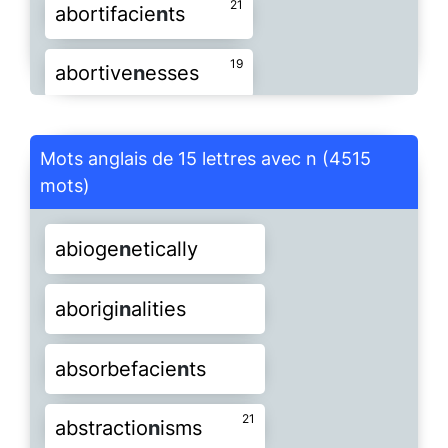
14
17
21
abortio
abstractio
abortifacie
n
ists
n
n
al
ts
14
12
12
12
12
17
19
aca
n
thous
acarida
n
s
absi
n
thism
absolutio
n
aco
n
itic
aco
n
itum
absorba
n
ces
absorbi
n
gly
17
18
19
abortive
abusive
abortive
n
n
n
esses
ess
esses
15
16
19
10
17
15
acaridea
absolve
n
n
ts
acaridia
absorba
n
n
ce
acquai
n
t
acrasi
n
s
absorpta
n
ce
absorptio
n
s
17
17
19
abrasive
acceleratio
abrasive
n
n
ess
esses
n
s
19
14
16
11
13
13
absorba
n
cy
absorba
n
ts
accede
n
ce
acce
n
ding
acridi
abste
n
n
e
tions
acridi
abste
n
s
n
tious
Mots anglais de 15 lettres avec n (4515
18
17
23
mots)
abridgeme
acce
abse
n
n
tuations
tmindedly
n
ts
19
14
15
11
14
absorbe
n
cy
absorbe
n
ts
acrimo
acce
n
sion
n
y
acrodo
acce
n
n
ting
t
absterge
n
ts
abstersio
n
s
16
16
abioge
n
etically
abrupt
absolute
n
esses
n
esses
acceptilatio
n
14
12
11
13
10
13
15
16
absorptio
n
abstai
n
ers
acroge
acce
n
tors
n
s
acrolei
acce
n
n
tual
absti
n
ences
absti
n
ently
20
aborigi
n
alities
absco
accepti
absorbefacie
n
dences
n
gness
n
t
13
12
15
16
16
15
abstai
n
ing
abste
n
tion
accepta
n
t
accepti
n
g
abstracti
n
g
abstractio
n
SUITE
16
abse
absorbefacie
n
teeisms
n
ts
accessari
absorptive
n
n
ess
ess
14
14
13
16
absterge
n
t
abstergi
n
g
accessi
n
g
accessio
n
abstricti
n
g
abstrictio
n
18
21
abse
abstractio
n
tminded
n
isms
accessori
absquatulati
n
ess
n
g
16
14
14
16
accide
abstersio
n
ce
n
accide
absti
n
n
ence
ts
abu
n
dancies
abusive
n
ess