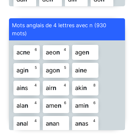
4
4
du
n
ea
n
ee
n
e
n
d
Mots anglais de 4 lettres avec n (930
mots)
4
3
3
e
n
e
e
n
g
e
n
s
eo
n
6
4
3
6
6
6
ac
n
e
aeo
n
age
n
er
n
fa
n
fe
n
fi
n
5
5
6
6
4
4
agi
n
ago
n
ai
n
e
fo
n
fu
n
ga
n
ge
n
4
4
8
4
4
4
ai
n
s
air
n
aki
n
gi
n
g
n
u
go
n
gu
n
4
6
6
6
6
6
ala
n
ame
n
ami
n
ha
n
he
n
hi
n
ho
n
4
4
6
7
3
3
a
n
al
a
n
an
a
n
as
hu
n
i
n
k
i
n
n
i
n
s