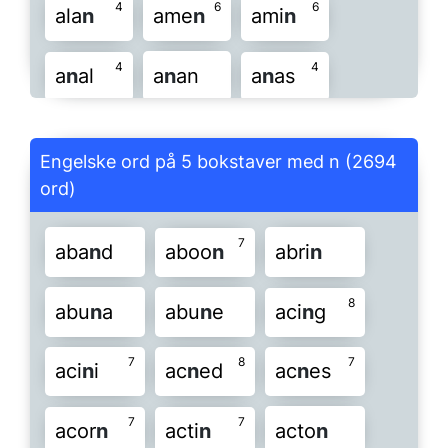
4
6
6
6
6
6
ala
n
ame
n
ami
n
ha
n
he
n
hi
n
ho
n
4
4
6
7
3
3
a
n
al
a
n
an
a
n
as
hu
n
i
n
k
i
n
n
i
n
s
5
4
3
10
10
7
a
n
ce
a
n
ds
a
n
es
io
n
ji
n
ju
n
ke
n
Engelske ord på 5 bokstaver med n (2694
ord)
7
5
4
7
3
5
a
n
ew
a
n
ga
a
n
il
ki
n
ko
n
li
n
ma
n
7
4
11
4
aba
n
d
5
aboo
n
abri
5
n
5
a
n
is
a
n
kh
a
n
na
me
n
m
n
a
mo
n
mu
n
8
4
5
3
4
6
abu
n
a
abu
n
e
aci
n
g
a
n
no
a
n
ns
a
n
oa
n
ab
n
ae
n
ag
n
ah
7
8
7
4
4
aci
n
i
5
ac
n
3
ed
ac
5
n
es
a
n
on
a
n
ow
a
n
sa
n
am
n
an
n
ap
n
as
7
7
4
4
4
acor
n
acti
6
n
acto
6
n
5
a
n
ta
a
n
te
a
n
ti
n
at
n
aw
n
ay
n
eb