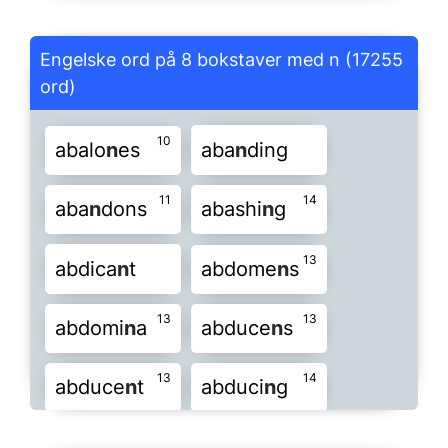
11
abidi
n
g
abjoi
n
t
7
7
7
14
ami
n
o
6
ami
n
s
amma
6
n
admi
n
s
ad
n
ate
ad
n
exa
bor
n
bou
n
bra
n
Engelske ord på 8 bokstaver med n (17255
10
9
ord)
abli
n
gs
ablue
n
t
7
7
7
9
7
6
6
6
ammo
ad
n
oun
n
am
ado
n
ia
n
is
am
ador
n
ic
n
s
bre
n
bri
n
bu
n
a
10
11
10
abalo
n
es
aba
n
ding
abodi
n
g
abou
n
ds
7
8
10
17
7
7
10
am
adve
n
io
n
e
amo
adve
n
g
n
t
a
n
ana
adzi
n
g
bu
n
d
bu
n
g
bu
n
k
11
14
12
aba
n
dons
abashi
n
g
absci
n
d
absco
n
d
7
6
8
10
6
6
6
aedi
n
e
ae
n
eus
aeo
n
ic
a
n
ata
a
n
cho
a
n
cle
bu
n
n
bu
n
s
bu
n
t
13
11
9
abdica
n
t
abdome
n
s
abse
n
ce
abse
n
ts
7
12
6
13
5
6
6
6
a
affi
n
con
n
e
a
n
afgha
dro
n
a
n
ear
afro
n
t
bur
n
cai
n
ca
n
e
13
13
12
9
abdomi
n
a
abduce
n
s
absi
n
th
abstai
n
5
8
5
12
6
8
6
a
agei
n
ele
n
g
a
n
age
ent
n
cy
a
n
gas
age
n
da
ca
n
g
ca
n
n
ca
n
s
13
14
10
abduce
n
t
abduci
n
g
abtha
n
e
abusi
n
g
6
7
6
7
6
8
6
6
a
age
n
gel
n
es
a
n
age
ger
n
ts
a
n
gle
agi
n
gs
ca
n
t
ca
n
y
car
n
13
abeari
n
g
abeggi
n
g
6
9
6
7
7