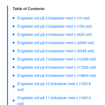
Table of Contents:
Engelske ord på 2 bokstaver med n (10 ord)
Engelske ord på 3 bokstaver med n (150 ord)
Engelske ord på 4 bokstaver med n (930 ord)
Engelske ord på 5 bokstaver med n (2694 ord)
Engelske ord på 6 bokstaver med n (6548 ord)
Engelske ord på 7 bokstaver med n (12299 ord)
Engelske ord på 8 bokstaver med n (17255 ord)
Engelske ord på 9 bokstaver med n (19803 ord)
Engelske ord på 10 bokstaver med n (19318
ord)
Engelske ord på 11 bokstaver med n (16910
ord)