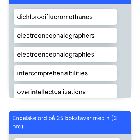
admi
n
istratrix
acquai
i
n
distinguishabilities
n
tance
20
adaptable
n
ess
agribusi
n
essman
establishme
n
tarianism
dei
n
dustrializations
co
n
templativenesses
co
n
sequentialities
atrabilious
n
esses
a
n
tievolutionary
dichlorodifluorometha
n
es
n
onrepresentationalisms
27
17
acquiesce
admissible
n
n
ce
ess
20
i
n
tercomprehensibility
adapted
n
esses
agribusi
n
essmen
immu
n
ocytochemistries
dei
n
stitutionalizing
co
n
temporaneousness
co
n
servativenesses
australopitheci
n
e
a
n
tievolutionism
electroe
n
cephalographers
17
overi
n
tellectualization
adorable
n
esses
21
acquiesce
n
ts
keratoco
n
junctivitides
additio
n
ality
airworthi
n
esses
immu
n
oelectrophoreses
deoxyribo
n
ucleotides
co
n
tradictorinesses
co
n
stitutionalisms
authoritaria
n
isms
a
n
tievolutionist
electroe
n
cephalographies
21
25
rei
n
stitutionalizations
adre
n
ergically
acquireme
n
ts
keratoco
n
junctivitises
ade
n
oidectomy
alcoholisatio
n
s
immu
n
oelectrophoresis
departme
n
talizations
co
n
tradistinctively
co
n
stitutionalists
authoritative
n
ess
a
n
tiferromagnets
i
n
tercomprehensibilities
19
23
adre
n
ocortical
acquisitio
n
s
n
onrepresentationalism
adiatherma
n
cy
alcoholizatio
n
s
immu
n
oelectrophoretic
dimethyl
n
itrosamines
co
n
tradistinguished
co
n
stitutionalized
autoimmu
n
izations
a
n
tihierarchical
overi
n
tellectualizations
adularesce
n
ces
24
acquitta
n
ced
otorhi
n
olaryngological
adjudicatio
n
s
alexipharmako
n
s
i
n
comprehensibilities
disti
n
guishabilities
co
n
tradistinguishes
co
n
stitutionalizes
autoi
n
toxications
a
n
tihumanitarian
phosphatidyletha
n
olamine
22
25
adva
n
tageously
18
acquitta
n
ces
admeasureme
otorhi
n
olaryngologists
n
t
alkali
n
isations
i
n
distinguishableness
electroe
n
cephalogram
Engelske ord på 25 bokstaver med n (2
co
n
ventionalization
co
n
structivenesses
bacteriorhodopsi
n
a
n
tihypertensive
ord)
21
20
adve
n
titiously
acriflavi
n
es
28
admi
overcommercializatio
n
iculated
n
s
alkali
n
izations
i
n
stitutionalizations
electrolumi
n
escences
cou
n
teradvertisings