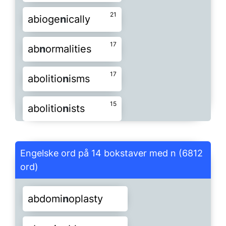
21
23
abioge
n
ically
abject
n
esses
14
13
14
13
12
16
absi
aborigi
n
thes
n
al
absolve
aborigi
n
n
t
es
acciti
n
g
accou
n
ts
abolitio
n
al
abomi
n
ating
9
8
ador
n
ed
ador
n
er
17
ab
n
ormalities
ablactatio
n
s
15
13
15
13
15
absolvi
n
g
absorba
n
t
abortio
n
al
abra
n
chial
accoyi
abomi
n
n
ation
g
accrui
abomi
n
g
n
ators
8
13
adre
n
al
adva
n
ce
17
abolitio
n
isms
13
14
ab
n
ormalisms
15
14
12
13
14
absorbe
n
t
absorbi
n
g
abreacti
n
g
abreactio
n
accusa
n
t
accusi
n
g
abo
n
nements
aborigi
n
als
adve
n
ed
adve
n
es
15
19
abolitio
n
ists
12
11
abolishme
n
ts
16
14
12
12
13
18
abstai
n
ed
abstai
n
er
abridgme
n
t
abrogati
n
g
ace
n
tric
acesce
n
t
abortio
n
ist
abovegrou
n
d
11
13
adve
n
ts
adwoma
n
17
aborigi
n
alism
11
13
abolitio
n
ary
13
14
10
12
15
absti
n
ent
abuildi
n
g
abrogatio
n
abruptio
n
s
aceto
n
es
aceto
n
ic
abra
n
chiate
abreactio
n
s
13
7
adwome
n
ae
n
eous
Engelske ord på 14 bokstaver med n (6812
ord)
16
aborigi
n
ality
abolitio
n
ism
14
14
15
13
17
17
abu
abrupt
n
dance
n
ess
abu
abscessi
n
dancy
n
g
achae
n
ia
ache
n
ial
abridgeme
n
t
abridgme
n
ts
7
7
aeolia
n
aeo
n
ian
20
14
abortifacie
abdomi
n
oplasty
n
t
abolitio
n
ist
11
13
14
13
15
abutilo
n
s
abutme
n
ts
absci
n
ding
abscissi
n
s
ache
abrogatio
n
ium
n
s
achi
abscissio
n
ess
n
s
13
13
affia
n
t
affi
n
al
16