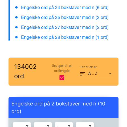
Engelske ord på 24 bokstaver med n (6 ord)
Engelske ord på 25 bokstaver med n (2 ord)
Engelske ord på 27 bokstaver med n (2 ord)
Engelske ord på 28 bokstaver med n (1 ord)
134002
Grupper etter
Sorter etter
ordlengde
A .. Z
ord
Engelske ord på 2 bokstaver med n (10
ord)
2
2
2
2