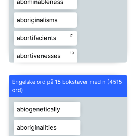
abste
abomi
n
n
tionism
ableness
abomi
n
ations
14
14
15
17
11
15
acalepha
abscissio
n
n
aca
absco
n
thine
n
ders
achi
n
gly
acid
n
ess
absco
n
dence
abse
n
teeism
MER
18
aborigi
abste
aborigi
n
n
tionist
n
ally
alisms
16
15
10
13
aca
absco
n
thins
n
ding
aca
abseili
n
thoid
n
gs
ack
n
owne
aco
n
ites
absi
n
thisms
absolutio
n
s
14
17
21
abortio
abstractio
abortifacie
n
ists
n
n
al
ts
14
12
12
12
12
17
19
aca
n
thous
acarida
n
s
absi
n
thism
absolutio
n
aco
n
itic
aco
n
itum
absorba
n
ces
absorbi
n
gly
17
18
19
abortive
abusive
abortive
n
n
n
esses
ess
esses
15
16
19
10
17
15
acaridea
absolve
n
n
ts
acaridia
absorba
n
n
ce
acquai
n
t
acrasi
n
s
absorpta
n
ce
absorptio
n
s
17
17
19
abrasive
acceleratio
abrasive
n
n
ess
esses
n
s
19
14
16
11
13
13
absorba
n
cy
absorba
n
ts
accede
n
ce
acce
n
ding
acridi
abste
n
n
e
tions
acridi
abste
n
s
n
tious
Engelske ord på 15 bokstaver med n (4515
18
17
23
ord)
abridgeme
acce
abse
n
n
tuations
tmindedly
n
ts
19
14
15
11
14
absorbe
n
cy
absorbe
n
ts
acrimo
acce
n
sion
n
y
acrodo
acce
n
n
ting
t
absterge
n
ts
abstersio
n
s
16
16
abioge
n
etically
abrupt
absolute
n
esses
n
esses
acceptilatio
n
14
12
11
13
10
13
15
16
absorptio
n
abstai
n
ers
acroge
acce
n
tors
n
s
acrolei
acce
n
n
tual
absti
n
ences
absti
n
ently
20
aborigi
n
alities
absco
accepti
absorbefacie
n
dences
n
gness
n
t
13
12
15
16
16
15
abstai
n
ing
abste
n
tion
accepta
n
t
accepti
n
g
abstracti
n
g
abstractio
n
MER