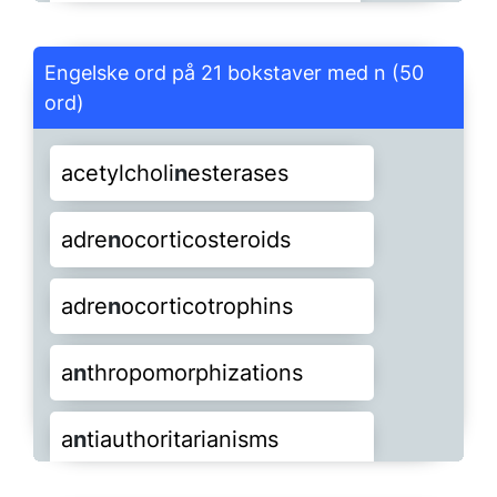
a
n
esthesiologies
18
a
n
thropocentricities
26
acti
n
obacillus
accouterme
n
t
18
acquai
n
tances
a
n
tifluoridationist
admi
n
istrations
apprehe
n
sivenesses
a
n
ticommercialism
a
n
esthesiologist
Engelske ord på 21 bokstaver med n (50
ord)
18
28
a
n
thropomorphization
accoutreme
acti
n
ometrical
n
t
20
acquiesce
n
ces
a
n
tirevolutionaries
admirable
n
esses
archaeoastro
n
omies
a
n
ticonservations
a
n
tagonistically
acetylcholi
n
esterases
23
29
a
n
tiauthoritarianism
acti
n
omorphies
20
accresce
n
ces
acquiesce
n
tly
adre
a
n
tivivisectionists
n
alectomies
australopitheci
n
es
a
n
tidesegregation
a
n
tepenultimates
adre
n
ocorticosteroids
19
a
n
ticonservationists
19
accretio
acti
n
omorphous
n
ary
acquiesci
n
gly
adve
n
turousness
authoritative
n
esses
bacteriorhodopsi
n
s
a
n
tiestablishment
a
n
thropocentrism
adre
n
ocorticotrophins
23
24
19
acti
a
n
tifluoridationists
n
omycetous
accumbe
n
cies
acquisitio
n
al
adversari
n
esses
bourgeoisificatio
n
s
biotra
n
sformations
a
n
tievolutionisms
a
n
thropomorphism
a
n
thropomorphizations
19
21
accumulati
acti
buckmi
n
ouraniums
n
sterfullerene
n
g
acquitta
n
cing
advisable
n
esses
chlorofluorocarbo
n
s
bloodthirsti
n
esses
a
n
tievolutionists
a
n
thropomorphist
a
n
tiauthoritarianisms
18
20
26
accumulatio
n
actualisatio
chlorofluorometha
n
s
n
es
acrimo
n
iously
aerody
n
amically
chlorofluorometha
n
e
bourgeoisificatio
n
a
n
tiferromagnetic
a
n
thropomorphize