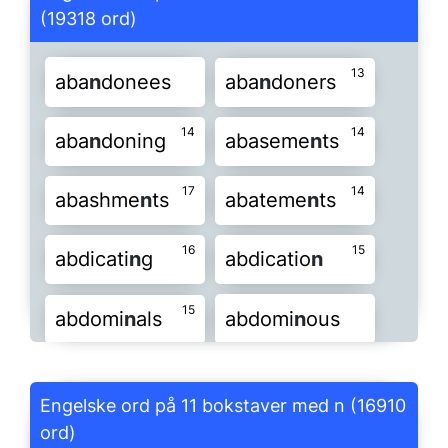
16
11
(19318 ord)
11
12
aberra
n
cy
aberra
n
ts
ab
n
egate
ab
n
ormal
ache
n
ia
achi
n
gs
7
6
ala
n
ds
ala
n
gs
ala
n
in
MER
13
13
16
aba
n
donees
aba
n
doners
abetme
n
ts
abeya
n
ces
abordi
n
g
aborige
n
9
achka
n
s
aci
n
ose
6
9
8
ala
n
ts
ala
n
yl
albi
n
o
14
14
14
14
11
aba
n
doning
abaseme
n
ts
abhe
n
ries
abhorre
n
t
aborigi
n
abor
n
ing
9
aci
n
ous
ack
n
own
7
9
alder
n
aldri
n
alevi
n
17
14
15
14
11
10
abashme
n
ts
abateme
n
ts
abhorri
n
g
abida
n
ces
aborti
n
g
abortio
n
11
ack
n
ows
acli
n
ic
13
7
6
alexi
n
algi
n
s
alie
n
s
16
15
16
14
12
11
abdicati
n
g
abdicatio
n
abidi
n
gly
abioge
n
ic
abou
n
ded
abrada
n
t
10
ac
n
odal
7
ac
n
odes
7
6
alig
n
s
ali
n
ed
ali
n
er
15
20
12
10
abdomi
n
als
abdomi
n
ous
abjecti
n
g
abjectio
n
abradi
n
g
abrasio
n
9
10
aco
n
ite
acor
n
ed
6
10
ali
n
es
aliso
n
alka
n
e
15
15
11
abduce
n
tes
abductio
n
s
abjoi
n
ted
ablatio
n
s
abrayi
n
g
absci
n
ds
9
acrasi
n
10
acridi
n
alke
n
e
Engelske ord på 11 bokstaver med n (16910
14
ord)
11
13
12
13
aberdevi
n
e
aberra
n
ces
ablutio
n
s
ab
n
egated
abscisi
n
absco
n
ds
10
11