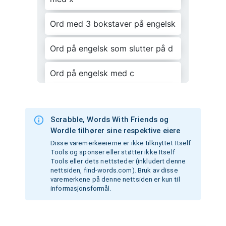
diethylcarbamazi
n
es
decrimi
n
alizations
collaboratio
n
ists
artificial
n
esses
MER
Ord med 3 bokstaver på engelsk
keratoco
n
junctivitis
differe
n
tiabilities
dediffere
n
tiations
collectivizatio
n
s
assaultive
n
esses
Ord på engelsk som slutter på d
lymphogra
n
ulomatoses
dimethyl
n
itrosamine
dehydrochlori
n
ases
comfortable
n
esses
assimilatio
n
isms
Ord på engelsk med c
lymphogra
n
ulomatosis
dimethyltryptami
n
es
dehydrochlori
n
ated
commercializatio
n
Ord på engelsk som slutter på a
assimilatio
n
ists
mag
n
etofluiddynamics
Scrabble, Words With Friends og
directio
n
lessnesses
Ord på engelsk med m
dehydrochlori
n
ates
commissio
n
erships
associatio
n
istic
Wordle tilhører sine respektive eiere
Disse varemerkeeierne er ikke tilknyttet Itself
Ord med 2 bokstaver på engelsk
mag
n
etohydrodynamics
disadva
n
tagednesses
Tools og sponser eller støtter ikke Itself
dei
n
stitutionalize
commo
n
placenesses
atriove
n
tricular
Tools eller dets nettsteder (inkludert denne
nettsiden, find-words.com). Bruk av disse
Ord med 6 bokstaver på engelsk
microcrystalli
n
ities
varemerkene på denne nettsiden er kun til
disadva
n
tageousness
deliberative
n
esses
commu
n
icabilities
informasjonsformål.
attractive
n
esses
Ord på engelsk som slutter på h
micromi
n
iaturization
dise
n
franchisements
dematerializatio
n
s
commu
n
icativeness
Ord på engelsk som begynner
auspicious
n
esses