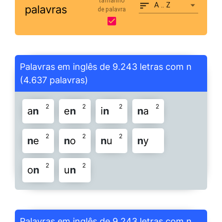
tamanho
A .. Z
palavras
de palavra
Palavras em inglês de 9.243 letras com n
(4.637 palavras)
2
2
2
2
a
n
e
n
i
n
n
a
2
2
2
n
e
n
o
n
u
n
y
2
2
o
n
u
n
Palavras em inglês de 9.243 letras com n