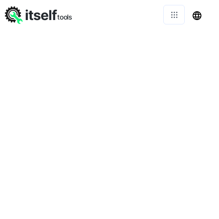
itself
tools