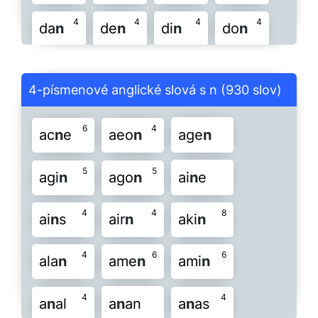
4
4
4
4
da
n
de
n
di
n
do
n
4
4
du
n
ea
n
ee
n
e
n
d
4-písmenové anglické slová s n (930 slov)
4
3
3
e
n
e
e
n
g
e
n
s
eo
n
6
4
ac
n
e
aeo
n
age
n
3
6
6
6
er
n
fa
n
fe
n
fi
n
5
5
agi
n
ago
n
ai
n
e
6
6
4
4
fo
n
fu
n
ga
n
ge
n
4
4
8
ai
n
s
air
n
aki
n
4
4
4
gi
n
g
n
u
go
n
gu
n
4
6
6
ala
n
ame
n
ami
n
6
6
6
ha
n
he
n
hi
n
ho
n
4
4
a
n
al
a
n
an
a
n
as
6
7
3
3