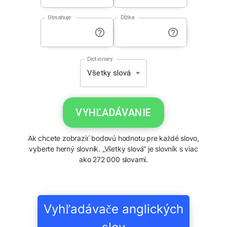
immu
n
ohistochemistry
cou
n
terdemonstrate
a
n
tiracketeering
21
19
adre
aero
n
n
alectomy
autically
overcommercializatio
n
alumi
n
othermies
cou
n
terprogrammings
Obsahuje
Dĺžka
catecholami
n
ergic
immu
n
oprecipitations
cou
n
terdeployments
a
n
tirationalisms
21
adre
n
ochromes
aerosolisatio
n
20
overi
n
tellectualizing
ambiguous
n
esses
cou
n
terreformations
ceremo
n
iousnesses
Dictionary
i
n
appreciativenesses
cou
n
tereducational
a
n
tirationalists
23
Všetky slová
adularesce
aerosolizatio
n
ce
n
19
photophosphorylatio
n
s
ambitious
n
esses
cou
n
terretaliations
characterizatio
n
s
i
n
commensurabilities
cou
n
tergovernments
a
n
tirecessionary
14
adulteratio
n
s
22
aesthesioge
n
ic
pseudocholi
n
esterases
ami
n
opeptidases
cou
n
tersurveillance
VYHĽADÁVANIE
chemilumi
n
escence
i
n
comprehensibleness
cou
n
terinfluencing
a
n
tireductionism
adva
n
tageable
aestheticisi
n
g
pseudosophisticatio
n
s
ami
n
ophenazones
Ak chcete zobraziť bodovú hodnotu pre každé slovo,
cou
n
tertransference
chlortetracycli
n
e
vyberte herný slovník. „Všetky slová“ je slovník s viac
i
n
consequentialities
cou
n
terinstitution
a
n
tireductionist
ako 272 000 slovami.
19
29
adve
n
turesome
24
aestheticizi
n
g
straightforward
n
esses
ammo
n
ifications
crossli
n
guistically
chola
n
giographies
i
n
considerablenesses
cou
n
terintuitively
a
n
tiromanticisms
23
22
affected
n
esses
amorphous
tetrahydroca
n
esses
n
nabinols
VIAC
cytodiffere
n
tiation
chorioalla
n
toides
Vyhľadávače anglických
i
n
destructiblenesses
cou
n
terpetitioning
a
n
tistrophically
25
25
affectio
n
ately