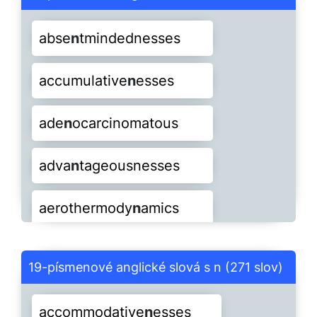
accouragi
n
g
accouteri
n
g
adve
n
turesomeness
17
23
23
accelerati
acho
n
droplasias
n
g
abse
n
tmindednesses
accoupleme
accommodatio
n
ts
n
s
17
ack
n
owledgements
accrediti
n
g
accresce
n
ce
adve
n
turousnesses
16
25
24
acceleratio
acho
n
droplastic
n
accumulative
n
esses
accompa
n
iments
accoustreme
n
t
17
acquai
n
tanceship
accrueme
n
ts
accubatio
n
s
aerothermody
n
amic
27
19
acce
achromatisatio
n
tuality
n
accomplishme
ade
n
ocarcinomatous
n
t
accouterme
n
ts
ade
n
ocarcinomata
VIAC
aggluti
n
abilities
17
23
19
acce
n
tuating
achromatizatio
n
accou
n
tability
accoutreme
adva
n
tageousnesses
n
ts
ade
n
ohypophyseal
allegorical
n
esses
16
23
18
acce
n
tuation
accou
ack
n
owledgeable
n
tantship
accreditatio
n
aerothermody
n
amics
ade
n
ohypophysial
alter
n
ativenesses
18
accepta
n
cies
acculturati
accoustreme
ack
n
owledgeably
n
g
n
ts
agammaglobuli
n
emia
admi
n
istratively
19-písmenové anglické slová s n (271 slov)
ami
n
otransferases
18
17
19
28
acceptatio
n
s
acculturatio
accreditatio
ack
n
owledgement
n
n
s
agammaglobuli
n
emic
admi
n
istratrices
accommodative
n
esses
a
n
achronistically