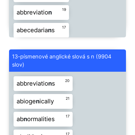
19
abbreviatio
n
11
10
20
14
16
acarida
abju
n
ctions
n
acari
abjuratio
n
es
n
s
absci
abodeme
n
ded
n
ts
abscisi
abolishi
n
g
n
g
15
15
adjoi
n
s
adjoi
n
t
17
abecedaria
n
s
10
14
12
16
16
13
acauli
n
e
accedi
n
g
abolitio
ablactatio
n
s
n
abomi
ablutio
n
able
n
ary
abscisi
n
s
abscissi
n
15
17
adjour
n
adju
n
ct
14
aberratio
n
al
19
13
15
15
14
14
acce
abomi
n
ded
n
ably
acce
abomi
n
ted
n
ated
absco
ablutoma
n
ded
n
es
absco
ab
n
n
egations
der
15
adla
n
ds
ad
n
exal
13-písmenové anglické slová s n (9904
slov)
abhorre
n
cies
12
14
13
14
12
11
18
acce
abomi
n
tor
n
ates
accide
abomi
n
t
n
ator
abseili
n
g
abse
n
tees
ab
n
ormalism
ab
n
ormality
8
ad
n
ouns
ado
n
ise
20
abbreviatio
n
s
abirritati
n
g
11
12
15
18
acci
abse
abo
n
n
n
dances
ged
ters
acci
abse
abo
n
ges
n
n
ting
nement
ab
n
ormities
abolishme
n
t
9
ado
n
ize
adori
n
g
21
23
abioge
n
ically
abject
n
esses
14
13
14
13
12
16
absi
aborigi
n
thes
n
al
absolve
aborigi
n
n
t
es
acciti
n
g
accou
n
ts
abolitio
n
al
abomi
n
ating
9
8
ador
n
ed
ador
n
er
17
ab
n
ormalities
ablactatio
n
s
15
13
15
13
15
absolvi
n
g
absorba
n
t
abortio
n
al
abra
n
chial
accoyi
abomi
n
n
ation
g
accrui
abomi
n
g
n
ators
8
13
adre
n
al
adva
n
ce
17