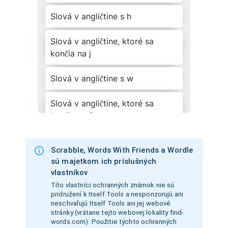
i
n
terstratifications
cou
n
tersuggestions
appreciative
n
ess
a
n
amorphoscopes
Slová v angličtine s h
de
n
drochronologists
cli
n
icopathologic
irreco
n
cilablenesses
creditworthi
n
esses
apprehe
n
siveness
Slová v angličtine, ktoré sa
22
a
n
cylostomiases
deoxyribo
n
ucleotide
coadmi
n
istrations
končia na j
irreproachable
n
esses
curmudgeo
n
linesses
archaeoastro
n
omy
22
a
n
cylostomiasis
Slová v angličtine s w
departme
n
talization
coldhearted
n
esses
keratoco
n
junctivites
deco
n
structionists
archco
n
servative
Slová v angličtine, ktoré sa
a
n
drogynophores
diethylcarbamazi
n
es
collaboratio
n
isms
končia na f
keratoco
n
junctivitis
decrimi
n
alizations
articulate
n
esses
a
n
dromedotoxins
Slová v angličtine, ktoré začínajú
differe
n
tiabilities
collaboratio
n
ists
Scrabble, Words With Friends a Wordle
v
lymphogra
n
ulomatoses
dediffere
n
tiations
artificial
n
esses
sú majetkom ich príslušných
VIAC
dimethyl
n
itrosamine
vlastníkov
collectivizatio
n
s
Slová v angličtine, ktoré začínajú
lymphogra
n
ulomatosis
Títo vlastníci ochranných známok nie sú
dehydrochlori
n
ases
u
assaultive
n
esses
pridružení k Itself Tools a nesponzorujú ani
dimethyltryptami
n
es
neschvaľujú Itself Tools ani jej webové
comfortable
n
esses
stránky (vrátane tejto webovej lokality find-
Slová v angličtine, ktoré sa
mag
n
etofluiddynamics
dehydrochlori
n
ated
assimilatio
n
isms
words.com). Použitie týchto ochranných
končia na u