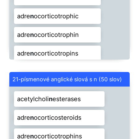
amateurish
n
esses
a
n
ticholinesterases
a
n
thropomorphized
22
30
accompa
acho
n
droplasia
n
yist
22
achromatizi
n
g
ade
n
ocarcinomas
adre
n
ocorticotrophic
a
n
tidiscrimination
ami
n
otransferase
a
n
ticonservationist
a
n
thropomorphizes
22
21
acidificatio
n
s
32
accorda
n
cies
acidificatio
n
ade
n
ohypophyses
adre
n
ocorticotrophin
a
n
tiferromagnetism
amphibious
n
esses
a
n
tidesertification
a
n
tiassimilations
29
17
ack
n
owledgedly
32
accordio
n
ist
ack
n
owledgers
ade
n
ohypophysis
adre
n
ocorticotropins
a
n
tivivisectionist
a
n
agrammatically
a
n
tiferromagnetisms
a
n
tiauthoritarian
27
23
25
ack
n
owledgment
accoucheme
n
t
ack
n
owledging
ade
n
oidectomies
a
n
thropocentricities
appreciative
n
esses
a
n
aphylactically
21-písmenové anglické slová s n (50 slov)
a
n
tifluoridationist
a
n
ticlimactically
19
acrylo
n
itriles
accoupleme
n
t
acotyledo
n
ous
adiatherma
n
cies
a
n
thropomorphization
apprehe
n
sivenesses
a
n
esthesiologies
acetylcholi
n
esterases
a
n
tirevolutionaries
a
n
ticommercialism
18
26
acti
n
obacillus
accouterme
n
t
18
acquai
n
tances
admi
n
istrations
a
n
tiauthoritarianism
archaeoastro
n
omies
a
n
esthesiologist
adre
n
ocorticosteroids
a
n
tivivisectionists
a
n
ticonservations
18
28
accoutreme
acti
n
ometrical
n
t
20
acquiesce
n
ces
admirable
n
esses
a
n
ticonservationists
australopitheci
n
es
a
n
tagonistically
adre
n
ocorticotrophins
authoritative
n
esses