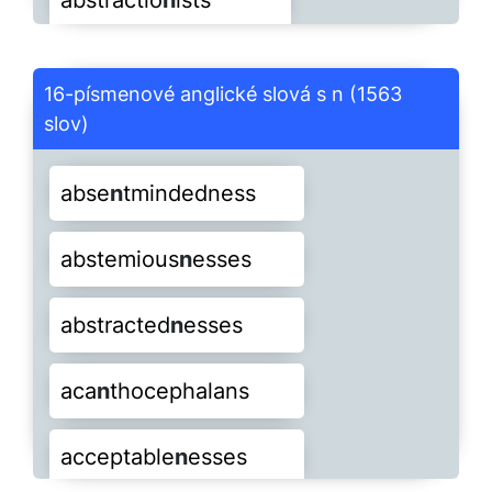
absi
n
thiated
accessorisi
abstemious
n
n
g
ess
13
18
15
acci
absti
n
n
ging
ency
accloyi
absurd
n
n
g
ess
academicia
n
acaulesce
n
t
27
14
27
aca
n
thocephalan
absolute
n
ess
accessorizi
n
g
abste
n
tionisms
20
15
14
16
16
15
accompa
abu
n
dances
n
y
accorda
abu
n
dantly
n
t
accelera
n
do
accelera
n
ts
16-písmenové anglické slová s n (1563
22
slov)
accepti
n
gnesses
absolutisi
n
g
accide
n
talism
abste
n
tionists
15
14
18
16
accordi
n
g
accordio
n
acalepha
n
s
aca
n
aceous
acce
n
tually
acce
n
tuated
24
abse
n
tmindedness
19
accessari
n
esses
absolutizi
n
g
accide
abstracted
n
tality
n
ess
14
14
15
15
19
accosti
n
g
accou
n
ted
aca
acce
n
thuses
n
tuates
acaridea
accepta
n
n
s
ces
18
20
abstemious
n
esses
absorba
accessori
n
cies
n
esses
abstractio
n
ism
accide
n
tology
17
21
17
acceptatio
n
accepti
n
gly
acaridia
n
s
accede
n
ces
VIAC
18
18
abstracted
n
esses
absorbe
n
cies
accide
n
talities
abstractio
n
ist
acclimatatio
n
15
16
14
accessio
n
al
accessio
n
ed
accelera
n
t
acce
n
sions
18
18
20
absorpta
aca
n
thocephalans
n
ces
abstract
accide
n
tologies
n
esses
acclimatisi
n
g
16
17
14
14
accide
n
tals
accipitri
n
e
acce
n
tless
acce
n
tuate
16
29
absti
acceptable
n
encies
n
esses
abstruse
n
esses
acclimatisatio
n
acclimatizi
n
g
17
18
18
acclamatio
n
acclimati
n
g
accepta
n
ce
accepta
n
cy