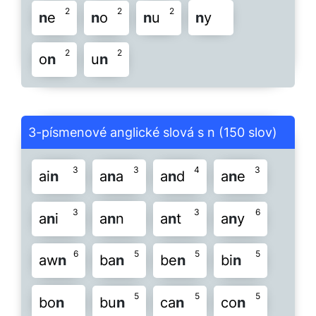
2
2
2
n
e
n
o
n
u
n
y
2
2
o
n
u
n
3-písmenové anglické slová s n (150 slov)
3
3
4
3
ai
n
a
n
a
a
n
d
a
n
e
3
3
6
a
n
i
a
n
n
a
n
t
a
n
y
6
5
5
5
aw
n
ba
n
be
n
bi
n
5
5
5
bo
n
bu
n
ca
n
co
n