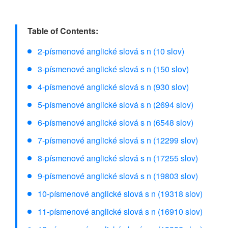
Table of Contents:
2-písmenové anglické slová s n (10 slov)
3-písmenové anglické slová s n (150 slov)
4-písmenové anglické slová s n (930 slov)
5-písmenové anglické slová s n (2694 slov)
6-písmenové anglické slová s n (6548 slov)
7-písmenové anglické slová s n (12299 slov)
8-písmenové anglické slová s n (17255 slov)
9-písmenové anglické slová s n (19803 slov)
10-písmenové anglické slová s n (19318 slov)
11-písmenové anglické slová s n (16910 slov)