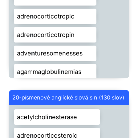
17
19
18
28
accessio
n
ing
accumulatio
acculturatio
ack
n
owledgments
n
n
s
s
a
n
agrammatizations
adre
n
alectomized
adre
n
ocorticotropic
a
n
agrammatization
20
19
18
29
accide
n
tally
accustomatio
accurate
acquisitive
n
esses
n
ess
n
a
n
giocardiographic
adva
n
tageousness
adre
n
ocorticotropin
a
n
esthesiologists
18
19
19
accipitri
n
es
accursed
acrimo
n
iousness
n
esses
accustreme
n
ts
a
n
thropocentricity
affectless
n
esses
adve
n
turesomenesses
a
n
giocardiography
18
20
22
acclamatio
n
s
accustomatio
n
s
acetami
acti
n
obiologies
n
ophen
a
n
thropomorphizing
aggressive
n
esses
agammaglobuli
n
emias
a
n
thropocentrisms
18
21
20
acclimatio
n
s
accustomed
n
ess
acetificatio
n
acti
n
ochemistry
a
n
tiadministration
alphabetizatio
n
s
a
n
giocardiographies
a
n
thropologically
23
15
accompa
n
iers
acetami
n
ophens
20-písmenové anglické slová s n (130 slov)
aceto
n
itriles
acti
n
otherapies
a
n
ticholinesterase
alpha
n
umerically
a
n
thropocentrically
a
n
thropomorphisms
20
21
23
accompa
n
ists
acetificatio
n
s
acetylcholi
n
e
adaptable
acetylcholi
n
n
esses
esterase
a
n
ticommercialisms
alumi
n
osilicates
a
n
thropomorphically
a
n
thropomorphists
24
24
accompa
n
ying
acetylcholi
n
es
achromatisi
n
g
additio
adre
n
ocorticosteroid
n
alities
a
n
ticounterfeiting