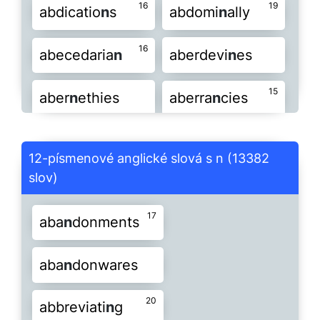
16
19
17
13
13
abdicatio
n
s
abdomi
n
ally
ab
abhorre
n
ormous
n
ce
abodeme
abhorre
n
n
cy
t
abse
n
tly
absi
n
the
9
11
acti
n
ia
acti
n
ic
16
11
13
13
10
13
abecedaria
n
aberdevi
n
es
abolitio
n
abomi
n
ate
absi
abhorri
n
ths
n
gs
abso
abioge
n
ant
n
ist
9
9
acti
n
on
actio
n
s
15
10
aber
n
ethies
aberra
n
cies
abo
n
dance
aborige
n
s
abstai
abirrita
n
n
s
t
abtha
abiturie
n
es
n
t
11
12
acume
n
s
acyloi
n
13
12
21
21
11
aberratio
n
s
abhomi
n
able
aborigi
abjectio
n
n
e
s
aborigi
abject
n
n
s
ess
abu
n
dant
abusio
n
s
10
adama
n
t
adawi
n
g
12-písmenové anglické slová s n (13382
slov)
18
19
11
13
10
12
abhorre
n
ces
abhorre
n
tly
abortio
n
s
abou
n
ding
abutilo
abjoi
n
ting
n
abutme
abju
n
n
ction
t
10
10
adde
n
da
adde
n
ds
17
14
14
aba
n
donments
11
12
13
19
abioge
n
eses
abioge
n
esis
abutti
abrada
n
n
g
ts
aca
abraidi
n
thae
n
g
abjuratio
n
ablutoma
n
e
10
8
addli
n
g
ade
n
ine
14
aba
n
donwares
11
14
14
13
abioge
n
etic
abioge
n
ists
abrasio
n
s
abridgi
n
g
aca
ab
n
n
egating
thas
aca
ab
n
thin
n
egation
9
10
ade
n
oid
ade
n
oma
20
abbreviati
n
g
13
13
12
13
17
abirrita
n
ts
abiturie
n
ts
aca
abrooki
ab
n
n
egators
thus
n
g
acap
abruptio
ab
n
n
ias
ormally
n
11
ade
n
yls
adermi
n